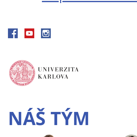
NÁŠ TÝM