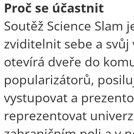
Proč se účastnit
Soutěž Science Slam j
zviditelnit sebe a svů
otevírá dveře do kom
popularizátorů, posil
vystupovat a prezent
reprezentovat univerz
zahraničním poli a v n