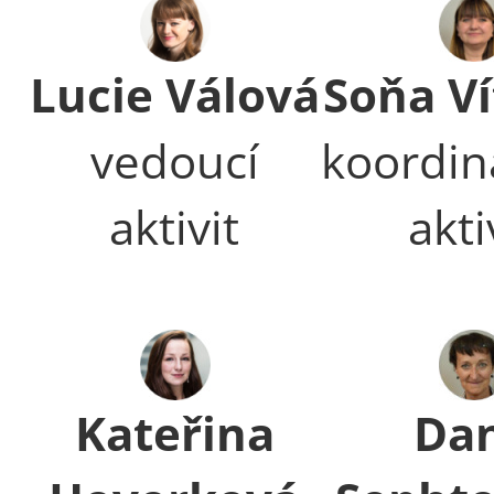
Lucie Válová
Soňa V
vedoucí
koordin
aktivit
akti
Kateřina
Da