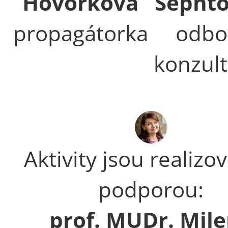
Hovorková
Sepht
propagátorka
odbo
konzul
Aktivity jsou realizo
podporou:
prof. MUDr. Mil